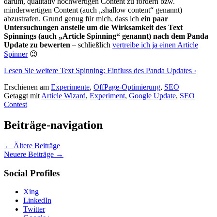
darum, qualitativ hochwertigen Content zu fördern bzw.
minderwertigen Content (auch „shallow content“ genannt)
abzustrafen. Grund genug für mich, dass ich
ein paar
Untersuchungen anstelle um die Wirksamkeit des Text
Spinnings (auch „Article Spinning“ genannt) nach dem Panda
Update zu bewerten
– schließlich
vertreibe ich ja einen Article
Spinner
😉
Lesen Sie weitere
Text Spinning: Einfluss des Panda Updates
›
Erschienen am
Experimente
,
OffPage-Optimierung
,
SEO
Getaggt mit
Article Wizard
,
Experiment
,
Google Update
,
SEO
Contest
Beiträge-navigation
←
Ältere Beiträge
Neuere Beiträge
→
Social Profiles
Xing
LinkedIn
Twitter