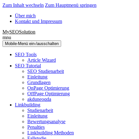
Zum Inhalt wechseln
Zum Hauptmenü springen
Über mich
Kontakt und Impressum
MySEOSolution
mnu
Mobile-Menü ein-/ausschalten
SEO Tools
Article Wizard
SEO Tutorial
SEO Studienarbeit
Einleitung
Grundlagen
OnPage Optimierung
OffPage Optimierung
akduneoqda
Linkbuilding
Studienarbeit
Einleitung
Bewertungsanalyse
Penalties
Linkbuilding Methoden
Fallstudie