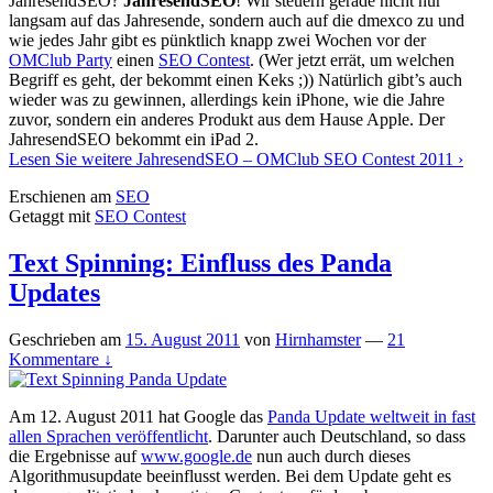
JahresendSEO?
JahresendSEO
! Wir steuern gerade nicht nur
langsam auf das Jahresende, sondern auch auf die dmexco zu und
wie jedes Jahr gibt es pünktlich knapp zwei Wochen vor der
OMClub Party
einen
SEO Contest
. (Wer jetzt errät, um welchen
Begriff es geht, der bekommt einen Keks ;)) Natürlich gibt’s auch
wieder was zu gewinnen, allerdings kein iPhone, wie die Jahre
zuvor, sondern ein anderes Produkt aus dem Hause Apple. Der
JahresendSEO bekommt ein iPad 2.
Lesen Sie weitere
JahresendSEO – OMClub SEO Contest 2011
›
Erschienen am
SEO
Getaggt mit
SEO Contest
Text Spinning: Einfluss des Panda
Updates
Geschrieben am
15. August 2011
von
Hirnhamster
—
21
Kommentare ↓
Am 12. August 2011 hat Google das
Panda Update weltweit in fast
allen Sprachen veröffentlicht
. Darunter auch Deutschland, so dass
die Ergebnisse auf
www.google.de
nun auch durch dieses
Algorithmusupdate beeinflusst werden. Bei dem Update geht es