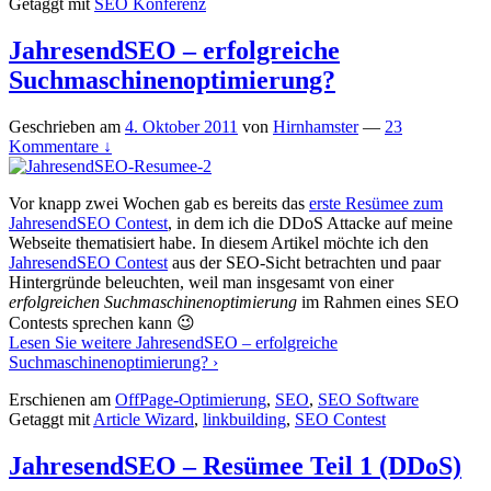
Getaggt mit
SEO Konferenz
JahresendSEO – erfolgreiche
Suchmaschinenoptimierung?
Geschrieben am
4. Oktober 2011
von
Hirnhamster
—
23
Kommentare ↓
Vor knapp zwei Wochen gab es bereits das
erste Resümee zum
JahresendSEO Contest
, in dem ich die DDoS Attacke auf meine
Webseite thematisiert habe. In diesem Artikel möchte ich den
JahresendSEO Contest
aus der SEO-Sicht betrachten und paar
Hintergründe beleuchten, weil man insgesamt von einer
erfolgreichen Suchmaschinenoptimierung
im Rahmen eines SEO
Contests sprechen kann 😉
Lesen Sie weitere
JahresendSEO – erfolgreiche
Suchmaschinenoptimierung?
›
Erschienen am
OffPage-Optimierung
,
SEO
,
SEO Software
Getaggt mit
Article Wizard
,
linkbuilding
,
SEO Contest
JahresendSEO – Resümee Teil 1 (DDoS)