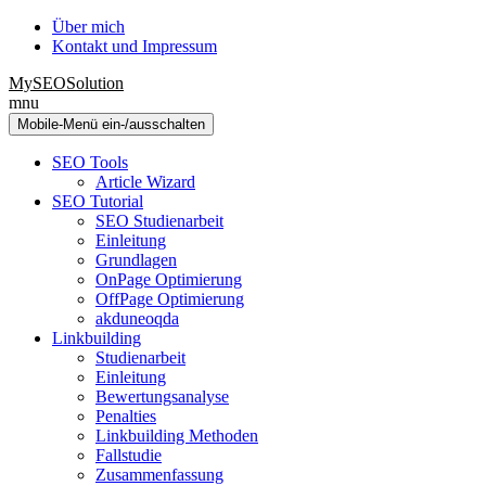
Zum
Zum
Über mich
Inhalt
Hauptmenü
Kontakt und Impressum
wechseln
springen
MySEOSolution
mnu
Mobile-Menü ein-/ausschalten
SEO Tools
Article Wizard
SEO Tutorial
SEO Studienarbeit
Einleitung
Grundlagen
OnPage Optimierung
OffPage Optimierung
akduneoqda
Linkbuilding
Studienarbeit
Einleitung
Bewertungsanalyse
Penalties
Linkbuilding Methoden
Fallstudie
Zusammenfassung