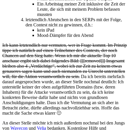
Ein Arbeitstag meiner Zeit inklusive die Zeit der
Leute, die sich mit meinem Problem befassen
mussten
letztendlich Abrutschen in den SERPs mit der Folge,
den Contest nicht zu gewinnen, d.h.:
kein iPad
Mood-Dämpfer für den Abend
Ich kann letztendlich nur vermuten, wer in Frage kommt. Im Prinzip
tippe ich natürlich auf einen Teilnehmer des Contests, der noch
Chancen auf den Sieg hatte. Wenn ich mir die aktuelle Top 10
anschaue ergibt sich dabei folgendes Bild: [[[removed]]] Insgesamt
bleiben also 4 „Verdächtige“, wobei ich zur Zeit zu keinem etwas
genaueres sagen kann und auch niemanden zu Unrecht unterstellen
will, für die Aktion verantwortlich zu sein.
Da ich bereits mehrfach
darauf angesprochen wurde, an dieser Stelle nochmal deutlich: Ich
unterstelle keiner der oben aufgeführten Domains (bzw. deren
Inhabern) für die Attacke verantwortlich zu sein, da ich keine
konkreten Beweise dafür habe und nichts von grundlosen
Anschuldigungen halte. Dass ich die Vermutung an sich aber in
Betracht ziehe, dürfte allerdings nachvollziehbar sein. Hoffe das
macht die Sache etwas klarer 🙂
An dieser Stelle möchte ich mich außerdem nochmal bei den Jungs
von
Wavecon
und
Velia
bedanken. Kostenlose Hilfe und