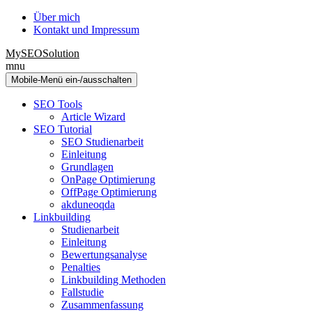
Zum
Zum
Über mich
Inhalt
Hauptmenü
Kontakt und Impressum
wechseln
springen
MySEOSolution
mnu
Mobile-Menü ein-/ausschalten
SEO Tools
Article Wizard
SEO Tutorial
SEO Studienarbeit
Einleitung
Grundlagen
OnPage Optimierung
OffPage Optimierung
akduneoqda
Linkbuilding
Studienarbeit
Einleitung
Bewertungsanalyse
Penalties
Linkbuilding Methoden
Fallstudie
Zusammenfassung