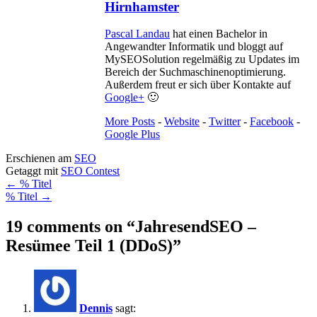
Hirnhamster
Pascal Landau
hat einen Bachelor in
Angewandter Informatik und bloggt auf
MySEOSolution regelmäßig zu Updates im
Bereich der Suchmaschinenoptimierung.
Außerdem freut er sich über Kontakte auf
Google+
🙂
More Posts
-
Website
-
Twitter
-
Facebook
-
Google Plus
Erschienen am
SEO
Getaggt mit
SEO Contest
Artikelnavigation
←
% Titel
% Titel
→
19 comments on “
JahresendSEO –
Resümee Teil 1 (DDoS)
”
Dennis
sagt: