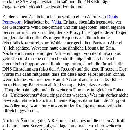
ich keine SSH Zugangsdaten besaß und die DNS Einträge
(augenscheinlich) nicht selbst ändern konnte.
Zu der selben Zeit bekam ich außerdem einen Anruf von
Denis
Perrevoort
, Mitarbeiter bei
Velia
. Er hatte ebenfalls irgendwie von
der Geschichte Wind bekommen und mir angeboten, einen eigenen
Server für mich einzurichten, der als Proxy für eingehende Anfragen
fungiert, damit er die bösartigen Requests ausfiltern konnte
(ebenfalls kostenfrei, zum Wohle einer gechillten Party am Abend
;)). Ich schätze, Wavecon hatte eine ähnliche Lösung im Sinn.
Nachdem Denis die nötigen Vorbereitungen von der dmexco aus
getroffen und mir die entsprechende IP mitgeteilt hat, habe ich
erneut beim Support von all-inkl angerufen, damit die für mich die
DNS Einstellungen (also den A Record) auf die neue IP setzen. Dort
wurde mir dann mitgeteilt, dass ich diese auch selbst ändern könne,
wenn ich dies von meinem Haupt-Account aus freischalte. (Ist bei
’nem Hosting-Paket von all-inkl so organisiert, dass es eine
„Hauptdomain“ gibt und alle weiteren Domains im gleichen Paket
als „Unteraccounts“ dazu eingerichtet werden.) War mir vorher nicht
bewusst, nehme ich auch auf meine Kappe, dafür kann der Support
nix. Allerdings wäre ein Hinweis in der Konfigurationsoberfläche
hilfreich gewesen…
Nach der Änderung des A Records sind langsam die ersten Aufrufe
auf dem neuen Server aufgeschlagen und nach ca. einer weiteren