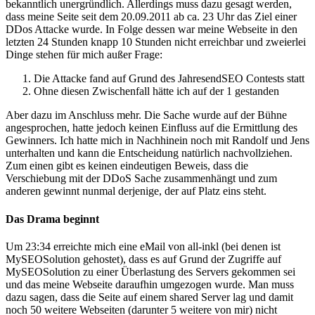
bekanntlich unergründlich. Allerdings muss dazu gesagt werden,
dass meine Seite seit dem 20.09.2011 ab ca. 23 Uhr das Ziel einer
DDos Attacke wurde. In Folge dessen war meine Webseite in den
letzten 24 Stunden knapp 10 Stunden nicht erreichbar und zweierlei
Dinge stehen für mich außer Frage:
Die Attacke fand auf Grund des JahresendSEO Contests statt
Ohne diesen Zwischenfall hätte ich auf der 1 gestanden
Aber dazu im Anschluss mehr. Die Sache wurde auf der Bühne
angesprochen, hatte jedoch keinen Einfluss auf die Ermittlung des
Gewinners. Ich hatte mich in Nachhinein noch mit Randolf und Jens
unterhalten und kann die Entscheidung natürlich nachvollziehen.
Zum einen gibt es keinen eindeutigen Beweis, dass die
Verschiebung mit der DDoS Sache zusammenhängt und zum
anderen gewinnt nunmal derjenige, der auf Platz eins steht.
Das Drama beginnt
Um 23:34 erreichte mich eine eMail von all-inkl (bei denen ist
MySEOSolution gehostet), dass es auf Grund der Zugriffe auf
MySEOSolution zu einer Überlastung des Servers gekommen sei
und das meine Webseite daraufhin umgezogen wurde. Man muss
dazu sagen, dass die Seite auf einem shared Server lag und damit
noch 50 weitere Webseiten (darunter 5 weitere von mir) nicht