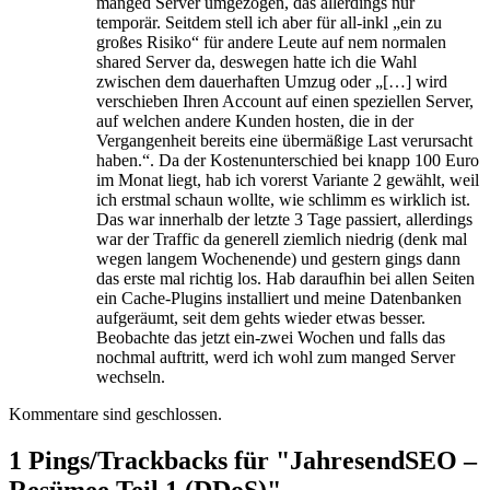
manged Server umgezogen, das allerdings nur
temporär. Seitdem stell ich aber für all-inkl „ein zu
großes Risiko“ für andere Leute auf nem normalen
shared Server da, deswegen hatte ich die Wahl
zwischen dem dauerhaften Umzug oder „[…] wird
verschieben Ihren Account auf einen speziellen Server,
auf welchen andere Kunden hosten, die in der
Vergangenheit bereits eine übermäßige Last verursacht
haben.“. Da der Kostenunterschied bei knapp 100 Euro
im Monat liegt, hab ich vorerst Variante 2 gewählt, weil
ich erstmal schaun wollte, wie schlimm es wirklich ist.
Das war innerhalb der letzte 3 Tage passiert, allerdings
war der Traffic da generell ziemlich niedrig (denk mal
wegen langem Wochenende) und gestern gings dann
das erste mal richtig los. Hab daraufhin bei allen Seiten
ein Cache-Plugins installiert und meine Datenbanken
aufgeräumt, seit dem gehts wieder etwas besser.
Beobachte das jetzt ein-zwei Wochen und falls das
nochmal auftritt, werd ich wohl zum manged Server
wechseln.
Kommentare sind geschlossen.
1 Pings/Trackbacks für "JahresendSEO –
Resümee Teil 1 (DDoS)"