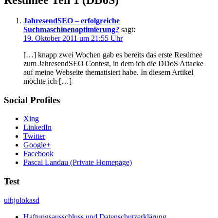
JahresendSEO – erfolgreiche
Suchmaschinenoptimierung?
sagt:
19. Oktober 2011 um 21:55 Uhr
[…] knapp zwei Wochen gab es bereits das erste Resümee
zum JahresendSEO Contest, in dem ich die DDoS Attacke
auf meine Webseite thematisiert habe. In diesem Artikel
möchte ich […]
Social Profiles
Xing
LinkedIn
Twitter
Google+
Facebook
Pascal Landau (Private Homepage)
Test
uihjolokasd
Haftungsausschluss und Datenschutzerklärung