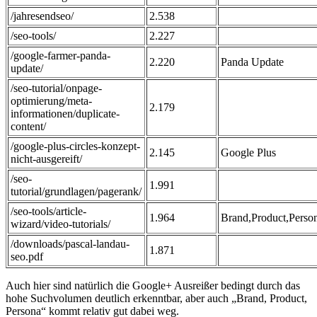
/jahresendseo/
2.538
/seo-tools/
2.227
/google-farmer-panda-
2.220
Panda Update
update/
/seo-tutorial/onpage-
optimierung/meta-
2.179
informationen/duplicate-
content/
/google-plus-circles-konzept-
2.145
Google Plus
nicht-ausgereift/
/seo-
1.991
tutorial/grundlagen/pagerank/
/seo-tools/article-
1.964
Brand,Product,Perso
wizard/video-tutorials/
/downloads/pascal-landau-
1.871
seo.pdf
Auch hier sind natürlich die Google+ Ausreißer bedingt durch das
hohe Suchvolumen deutlich erkenntbar, aber auch „Brand, Product,
Persona“ kommt relativ gut dabei weg.