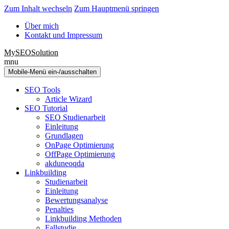
Zum Inhalt wechseln
Zum Hauptmenü springen
Über mich
Kontakt und Impressum
MySEOSolution
mnu
Mobile-Menü ein-/ausschalten
SEO Tools
Article Wizard
SEO Tutorial
SEO Studienarbeit
Einleitung
Grundlagen
OnPage Optimierung
OffPage Optimierung
akduneoqda
Linkbuilding
Studienarbeit
Einleitung
Bewertungsanalyse
Penalties
Linkbuilding Methoden
Fallstudie