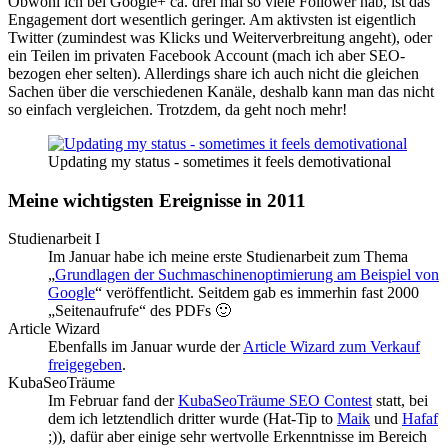
Obwohl ich bei Google+ ca. drei mal so viele Follower hab, ist das
Engagement dort wesentlich geringer. Am aktivsten ist eigentlich
Twitter (zumindest was Klicks und Weiterverbreitung angeht), oder
ein Teilen im privaten Facebook Account (mach ich aber SEO-
bezogen eher selten). Allerdings share ich auch nicht die gleichen
Sachen über die verschiedenen Kanäle, deshalb kann man das nicht
so einfach vergleichen. Trotzdem, da geht noch mehr!
Updating my status - sometimes it feels demotivational
Meine wichtigsten Ereignisse in 2011
Studienarbeit I
Im Januar habe ich meine erste Studienarbeit zum Thema
„
Grundlagen der Suchmaschinenoptimierung am Beispiel von
Google
“ veröffentlicht. Seitdem gab es immerhin fast 2000
„Seitenaufrufe“ des PDFs 🙂
Article Wizard
Ebenfalls im Januar wurde der
Article Wizard zum Verkauf
freigegeben
.
KubaSeoTräume
Im Februar fand der
KubaSeoTräume SEO Contest
statt, bei
dem ich letztendlich dritter wurde (Hat-Tip to
Maik
und
Hafaf
;)), dafür aber einige sehr wertvolle Erkenntnisse im Bereich