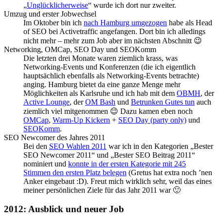
„
Unglücklicherweise
“ wurde ich dort nur zweiter.
Umzug und erster Jobwechsel
Im Oktober bin ich
nach Hamburg umgezogen
habe als Head
of SEO bei Activetraffic angefangen. Dort bin ich alledings
nicht mehr – mehr zum Job aber im nächsten Abschnitt 😉
Networking, OMCap, SEO Day und SEOKomm
Die letzten drei Monate waren ziemlich krass, was
Networking-Events und Konferenzen (die ich eigentlich
hauptsächlich ebenfalls als Networking-Events betrachte)
anging. Hamburg bietet da eine ganze Menge mehr
Möglichkeiten als Karlsruhe und ich hab mit dem
OBMH
, der
Active Lounge
, der
OM Bash
und
Betrunken Gutes tun
auch
ziemlich viel mitgenommen 😉 Dazu kamen eben noch
OMCap
,
Warm-Up Kickern
+
SEO Day (party only)
und
SEOKomm
.
SEO Newcomer des Jahres 2011
Bei den
SEO Wahlen 2011
war ich in den Kategorien „Bester
SEO Newcomer 2011“ und „Bester SEO Beitrag 2011“
nominiert und
konnte in der ersten Kategorie mit 245
Stimmen den ersten Platz belegen
(Gretus hat extra noch ’nen
Anker eingebaut :D). Freut mich wirklich sehr, weil das eines
meiner persönlichen Ziele für das Jahr 2011 war 🙂
2012: Ausblick und neuer Job