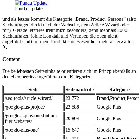
Panda Update
und als letztes kommt die Kategorie „Brand, Product, Persona“ (also
Suchanfragen direkt nach der Webseite, dem Article Wizard oder
mir). Gerade letzteres freut mich besonders, denn mehr als 2000
Suchanfragen (ohne Longtail und Vertipper, die oben nicht
augeführt sind) für mein Produkt sind wesentlich mehr als erwartet
🙂
Content
Die beliebtesten Seiteninhalte orientieren sich im Prinzp ebenfalls an
den eben bereits eingeführten drei Kategorien:
Seite
Seitenaufrufe
Kategorie
/seo-tools/article-wizard/
23.772
Brand,Product,Perso
/google-plus-project/
23.588
Google Plus
/google-1-plus-one-button-
20.804
Google Plus
fuer-websites/
/google-plus-one/
15.647
Google Plus
/
11.401
Brand,Product,Perso