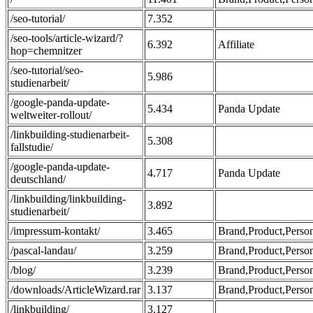
/seo-tutorial/
7.352
/seo-tools/article-wizard/?
6.392
Affiliate
hop=chemnitzer
/seo-tutorial/seo-
5.986
studienarbeit/
/google-panda-update-
5.434
Panda Update
weltweiter-rollout/
/linkbuilding-studienarbeit-
5.308
fallstudie/
/google-panda-update-
4.717
Panda Update
deutschland/
/linkbuilding/linkbuilding-
3.892
studienarbeit/
/impressum-kontakt/
3.465
Brand,Product,Perso
/pascal-landau/
3.259
Brand,Product,Perso
/blog/
3.239
Brand,Product,Perso
/downloads/ArticleWizard.rar
3.137
Brand,Product,Perso
/linkbuilding/
3.127