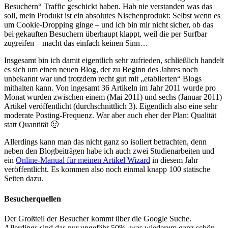
Besuchern“ Traffic geschickt haben. Hab nie verstanden was das
soll, mein Produkt ist ein absolutes Nischenprodukt: Selbst wenn es
um Cookie-Dropping ginge – und ich bin mir nicht sicher, ob das
bei gekauften Besuchern überhaupt klappt, weil die per Surfbar
zugreifen – macht das einfach keinen Sinn…
Insgesamt bin ich damit eigentlich sehr zufrieden, schließlich handelt
es sich um einen neuen Blog, der zu Beginn des Jahres noch
unbekannt war und trotzdem recht gut mit „etablierten“ Blogs
mithalten kann. Von ingesamt 36 Artikeln im Jahr 2011 wurde pro
Monat wurden zwischen einem (Mai 2011) und sechs (Januar 2011)
Artikel veröffentlicht (durchschnittlich 3). Eigentlich also eine sehr
moderate Posting-Frequenz. War aber auch eher der Plan: Qualität
statt Quantität 🙂
Allerdings kann man das nicht ganz so isoliert betrachten, denn
neben den Blogbeiträgen habe ich auch zwei Studienarbeiten und
ein
Online-Manual für meinen Artikel Wizard
in diesem Jahr
veröffentlicht. Es kommen also noch einmal knapp 100 statische
Seiten dazu.
Besucherquellen
Der Großteil der Besucher kommt über die Google Suche.
Allerdings sind das nur ungefähr 50%, was wiederum ganz schön