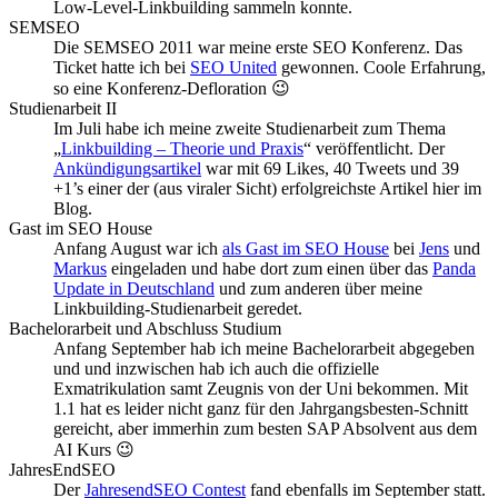
Low-Level-Linkbuilding sammeln konnte.
SEMSEO
Die SEMSEO 2011 war meine erste SEO Konferenz. Das
Ticket hatte ich bei
SEO United
gewonnen. Coole Erfahrung,
so eine Konferenz-Defloration 😉
Studienarbeit II
Im Juli habe ich meine zweite Studienarbeit zum Thema
„
Linkbuilding – Theorie und Praxis
“ veröffentlicht. Der
Ankündigungsartikel
war mit 69 Likes, 40 Tweets und 39
+1’s einer der (aus viraler Sicht) erfolgreichste Artikel hier im
Blog.
Gast im SEO House
Anfang August war ich
als Gast im SEO House
bei
Jens
und
Markus
eingeladen und habe dort zum einen über das
Panda
Update in Deutschland
und zum anderen über meine
Linkbuilding-Studienarbeit geredet.
Bachelorarbeit und Abschluss Studium
Anfang September hab ich meine Bachelorarbeit abgegeben
und und inzwischen hab ich auch die offizielle
Exmatrikulation samt Zeugnis von der Uni bekommen. Mit
1.1 hat es leider nicht ganz für den Jahrgangsbesten-Schnitt
gereicht, aber immerhin zum besten SAP Absolvent aus dem
AI Kurs 😉
JahresEndSEO
Der
JahresendSEO Contest
fand ebenfalls im September statt.