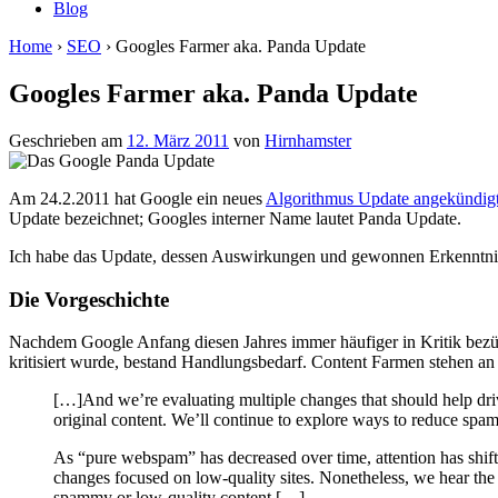
Blog
Home
›
SEO
›
Googles Farmer aka. Panda Update
Googles Farmer aka. Panda Update
Geschrieben am
12. März 2011
von
Hirnhamster
Am 24.2.2011 hat Google ein neues
Algorithmus Update angekündig
Update bezeichnet; Googles interner Name lautet Panda Update.
Ich habe das Update, dessen Auswirkungen und gewonnen Erkenntnis
Die Vorgeschichte
Nachdem Google Anfang diesen Jahres immer häufiger in Kritik bezügl
kritisiert wurde, bestand Handlungsbedarf. Content Farmen stehen an d
[…]And we’re evaluating multiple changes that should help drive
original content. We’ll continue to explore ways to reduce spa
As “pure webspam” has decreased over time, attention has shift
changes focused on low-quality sites. Nonetheless, we hear the 
spammy or low-quality content.[…]