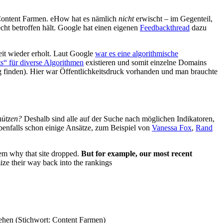
 Content Farmen. eHow hat es nämlich
nicht
erwischt – im Gegenteil,
cht betroffen hält. Google hat einen eigenen
Feedbackthread
dazu
eit wieder erholt. Laut Google
war es eine algorithmische
ts“ für diverse Algorithmen
existieren und somit einzelne Domains
 finden). Hier war Öffentlichkeitsdruck vorhanden und man brauchte
hützen?
Deshalb sind alle auf der Suche nach möglichen Indikatoren,
benfalls schon einige Ansätze, zum Beispiel von
Vanessa Fox
,
Rand
them why that site dropped.
But for example, our most recent
ize their way back into the rankings
iehen (Stichwort: Content Farmen)