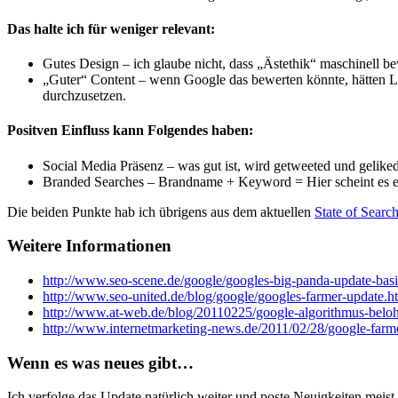
Das halte ich für weniger relevant:
Gutes Design – ich glaube nicht, dass „Ästethik“ maschinell b
„Guter“ Content – wenn Google das bewerten könnte, hätten Link
durchzusetzen.
Positven Einfluss kann Folgendes haben:
Social Media Präsenz – was gut ist, wird getweeted und gelike
Branded Searches – Brandname + Keyword = Hier scheint es etw
Die beiden Punkte hab ich übrigens aus dem aktuellen
State of Searc
Weitere Informationen
http://www.seo-scene.de/google/googles-big-panda-update-basi
http://www.seo-united.de/blog/google/googles-farmer-update.h
http://www.at-web.de/blog/20110225/google-algorithmus-belohn
http://www.internetmarketing-news.de/2011/02/28/google-farm
Wenn es was neues gibt…
Ich verfolge das Update natürlich weiter und poste Neuigkeiten meis