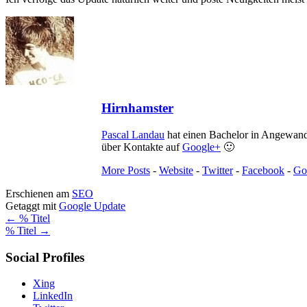
Hirnhamster
Pascal Landau
hat einen Bachelor in Angewand
über Kontakte auf
Google+
🙂
More Posts
-
Website
-
Twitter
-
Facebook
-
Go
Erschienen am
SEO
Getaggt mit
Google Update
Artikelnavigation
←
% Titel
% Titel
→
Social Profiles
Xing
LinkedIn