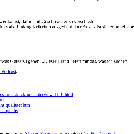
ewertbar ist, dafür sind Geschmäcker zu verschieden
s als Ranking Kriterium ausgedient. Der Ansatz ist sicher nobel, aber 
d
as Gutes zu geben. „Dieser Brand liefert mir das, was ich suche“
h Podcast
.
cs-rueckblick-und-interview-1110.html
tm
t-qualitaet.htm
er-update/
t entweder im
Abakus Forum
oder in meinem
Twitter Account
.