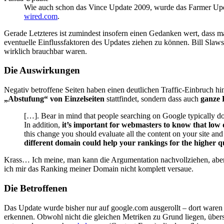
Wie auch schon das Vince Update 2009, wurde das Farmer Updat
wired.com
.
Gerade Letzteres ist zumindest insofern einen Gedanken wert, dass 
eventuelle Einflussfaktoren des Updates ziehen zu können. Bill Slaw
wirklich brauchbar waren.
Die Auswirkungen
Negativ betroffene Seiten haben einen deutlichen Traffic-Einbruch h
„Abstufung“ von Einzelseiten
stattfindet, sondern dass auch
ganze
[…]. Bear in mind that people searching on Google typically don’
In addition,
it’s important for webmasters to know that low qu
this change you should evaluate all the content on your site an
different domain could help your rankings for the higher q
Krass… Ich meine, man kann die Argumentation nachvollziehen, aber d
ich mir das Ranking meiner Domain nicht komplett versaue.
Die Betroffenen
Das Update wurde bisher nur auf google.com ausgerollt – dort waren
erkennen. Obwohl nicht die gleichen Metriken zu Grund liegen, übers