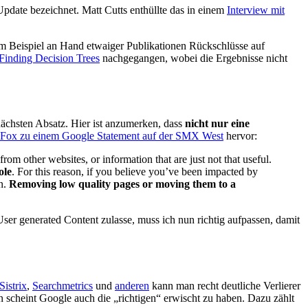
date bezeichnet. Matt Cutts enthüllte das in einem
Interview mit
um Beispiel an Hand etwaiger Publikationen Rückschlüsse auf
Finding Decision Trees
nachgegangen, wobei die Ergebnisse nicht
nächsten Absatz. Hier ist anzumerken, dass
nicht nur eine
 Fox zu einem Google Statement auf der SMX West
hervor:
om other websites, or information that are just not that useful.
ole
. For this reason, if you believe you’ve been impacted by
in.
Removing low quality pages or moving them to a
er generated Content zulasse, muss ich nun richtig aufpassen, damit
Sistrix
,
Searchmetrics
und
anderen
kann man recht deutliche Verlierer
n scheint Google auch die „richtigen“ erwischt zu haben. Dazu zählt