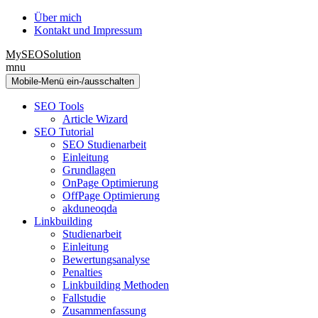
Zum
Zum
Über mich
Inhalt
Hauptmenü
Kontakt und Impressum
wechseln
springen
MySEOSolution
mnu
Mobile-Menü ein-/ausschalten
SEO Tools
Article Wizard
SEO Tutorial
SEO Studienarbeit
Einleitung
Grundlagen
OnPage Optimierung
OffPage Optimierung
akduneoqda
Linkbuilding
Studienarbeit
Einleitung
Bewertungsanalyse
Penalties
Linkbuilding Methoden
Fallstudie
Zusammenfassung