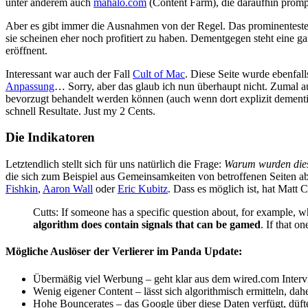
unter anderem auch
mahalo.com
(Content Farm), die daraufhin prom
Aber es gibt immer die Ausnahmen von der Regel. Das prominentest
sie scheinen eher noch profitiert zu haben. Dementgegen steht eine g
eröffnent.
Interessant war auch der Fall
Cult of Mac
. Diese Seite wurde ebenfall
Anpassung
… Sorry, aber das glaub ich nun überhaupt nicht. Zumal a
bevorzugt behandelt werden können (auch wenn dort explizit dementi
schnell Resultate. Just my 2 Cents.
Die Indikatoren
Letztendlich stellt sich für uns natürlich die Frage:
Warum wurden dies
die sich zum Beispiel aus Gemeinsamkeiten von betroffenen Seiten ab
Fishkin
,
Aaron Wall
oder
Eric Kubitz
. Dass es möglich ist, hat Matt 
Cutts: If someone has a specific question about, for example, why
algorithm does contain signals that can be gamed
. If that 
Mögliche Auslöser der Verlierer im Panda Update:
Übermäßig viel Werbung – geht klar aus dem wired.com Interv
Wenig eigener Content – lässt sich algorithmisch ermitteln, da
Hohe Bouncerates – das Google über diese Daten verfügt, düfte