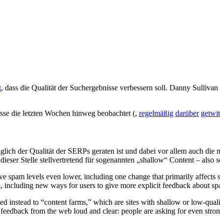
t
, dass die Qualität der Suchergebnisse verbessern soll. Danny Sulliv
se die letzten Wochen hinweg beobachtet (,
regelmäßig
darüber
getwit
ich der Qualität der SERPs geraten ist und dabei vor allem auch die 
ieser Stelle stellvertretend für sogenannten „shallow“ Content – also s
 spam levels even lower, including one change that primarily affects sit
m, including new ways for users to give more explicit feedback about s
ed instead to “content farms,” which are sites with shallow or low-qua
feedback from the web loud and clear: people are asking for even stronge