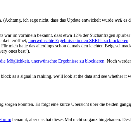
. (Achtung, ich sage nicht, dass das Update entwickelt wurde
weil
es d
utts war im vorhinein bekannt, dass etwa 12% der Suchanfragen spürba
keit eröffnet,
unerwünschte Ergebnisse in den SERPs zu blockieren
.
 Für mich hatte das allerdings schon damals den leichten Beigeschmac
ery ones best“).
 die Möglichkeit, unerwünschte Ergebnisse zu blockieren
. Noch werden 
 block as a signal in ranking, we’ll look at the data and see whether it
ng sorgen könnten. Es folgt eine kurze Übersicht über die beiden gän
 Forum
benannt, aber das hat dieses Mal nicht so ganz hingehauen. Des