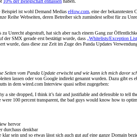
pt
10% der Belegschaft entlassen
haben.
e Beispiel ist wohl Demand Medias
eHow.com
, eine der bekanntesten
anze Reihe Webseiten, deren Betreiber sich zumindest selbst für zu Unre
s zu Unrecht abgestraft, hat sich aber nach einem Gang zur Öffentlichk
uf der SMX gerade erst bestätigt wurde, dass
„Whitelists/Exception Lis
ert wurde, dass diese zur Zeit im Zuge des Panda Updates Verwendung
e Seiten vom Panda Update erwischt und wie kann ich mich davor sc
leiten lassen oder von Google indirekt genannt wurden. Dazu gibt es e
Cutts in dem wired.com Interview quasi selbst zugegeben:
 a site dropped, I think it’s fair and justifiable and defensible to tell 
one were 100 percent transparent, the bad guys would know how to optim
iew hervor
her durchaus denkbar
 klar sein und so etwas lässt sich auch gut auf eine ganze Domain bez