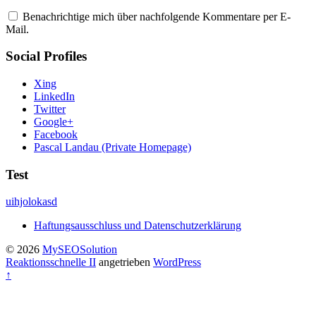
Benachrichtige mich über nachfolgende Kommentare per E-
Mail.
Social Profiles
Xing
LinkedIn
Twitter
Google+
Facebook
Pascal Landau (Private Homepage)
Test
uihjolokasd
Haftungsausschluss und Datenschutzerklärung
© 2026
MySEOSolution
Reaktionsschnelle II
angetrieben
WordPress
↑