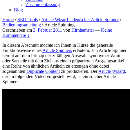
Zusammenfassung
Blog
Home
›
SEO Tools
›
Article Wizard – deutscher Article Spinner
›
Bedienungsanleitung
›
Article Spinning
Geschrieben am
3. Februar 2011
von
Hirnhamster
—
Keine
Kommentare ↓
In diesem Abschnitt möchte ich Ihnen in Kürze die generelle
Funktionsweise eines
Article Spinners
erläutern. Ein Article Spinner
beruht auf dem Prinzip der zufälligen Auswahl synonymer Worte
oder Satzteile mit dem Ziel aus einem präparierten Ausgangsartikel
eine Reihe von ähnlichen Artikeln zu erzeugen ohne dabei
sogenannten
Duplicate Content
zu produzieren. Der
Article Wizard
,
der im folgenden Video vorgestellt wird, ist ein solcher Article
Spinner: