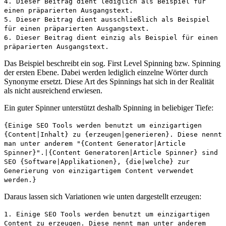
4. Dieser Beitrag dient lediglich als Beispiel für
einen präparierten Ausgangstext.
5. Dieser Beitrag dient ausschließlich als Beispiel
für einen präparierten Ausgangstext.
6. Dieser Beitrag dient einzig als Beispiel für einen
präparierten Ausgangstext.
Das Beispiel beschreibt ein sog. First Level Spinning bzw. Spinning
der ersten Ebene. Dabei werden lediglich einzelne Wörter durch
Synonyme ersetzt. Diese Art des Spinnings hat sich in der Realität
als nicht ausreichend erwiesen.
Ein guter Spinner unterstützt deshalb Spinning in beliebiger Tiefe:
{Einige SEO Tools werden benutzt um einzigartigen
{Content|Inhalt} zu {erzeugen|generieren}. Diese nennt
man unter anderem "{Content Generator|Article
Spinner}".|{Content Generatoren|Article Spinner} sind
SEO {Software|Applikationen}, {die|welche} zur
Generierung von einzigartigem Content verwendet
werden.}
Daraus lassen sich Variationen wie unten dargestellt erzeugen:
1. Einige SEO Tools werden benutzt um einzigartigen
Content zu erzeugen. Diese nennt man unter anderem