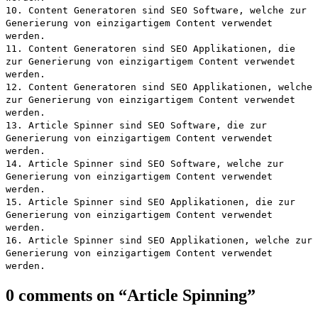
10. Content Generatoren sind SEO Software, welche zur
Generierung von einzigartigem Content verwendet
werden.
11. Content Generatoren sind SEO Applikationen, die
zur Generierung von einzigartigem Content verwendet
werden.
12. Content Generatoren sind SEO Applikationen, welche
zur Generierung von einzigartigem Content verwendet
werden.
13. Article Spinner sind SEO Software, die zur
Generierung von einzigartigem Content verwendet
werden.
14. Article Spinner sind SEO Software, welche zur
Generierung von einzigartigem Content verwendet
werden.
15. Article Spinner sind SEO Applikationen, die zur
Generierung von einzigartigem Content verwendet
werden.
16. Article Spinner sind SEO Applikationen, welche zur
Generierung von einzigartigem Content verwendet
werden.
0 comments on “
Article Spinning
”