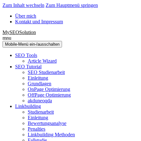
Zum Inhalt wechseln
Zum Hauptmenü springen
Über mich
Kontakt und Impressum
MySEOSolution
mnu
Mobile-Menü ein-/ausschalten
SEO Tools
Article Wizard
SEO Tutorial
SEO Studienarbeit
Einleitung
Grundlagen
OnPage Optimierung
OffPage Optimierung
akduneoqda
Linkbuilding
Studienarbeit
Einleitung
Bewertungsanalyse
Penalties
Linkbuilding Methoden
Fallstudie