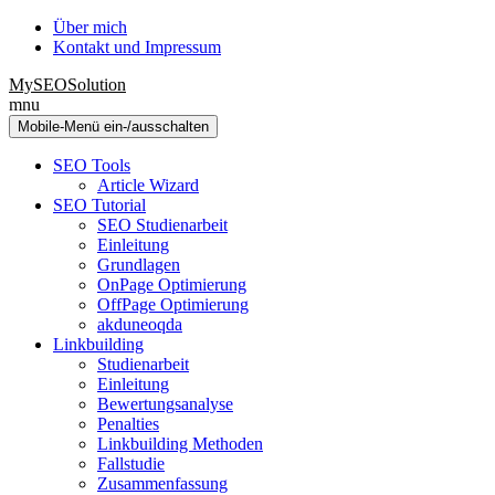
Zum
Zum
Über mich
Inhalt
Hauptmenü
Kontakt und Impressum
wechseln
springen
MySEOSolution
mnu
Mobile-Menü ein-/ausschalten
SEO Tools
Article Wizard
SEO Tutorial
SEO Studienarbeit
Einleitung
Grundlagen
OnPage Optimierung
OffPage Optimierung
akduneoqda
Linkbuilding
Studienarbeit
Einleitung
Bewertungsanalyse
Penalties
Linkbuilding Methoden
Fallstudie
Zusammenfassung