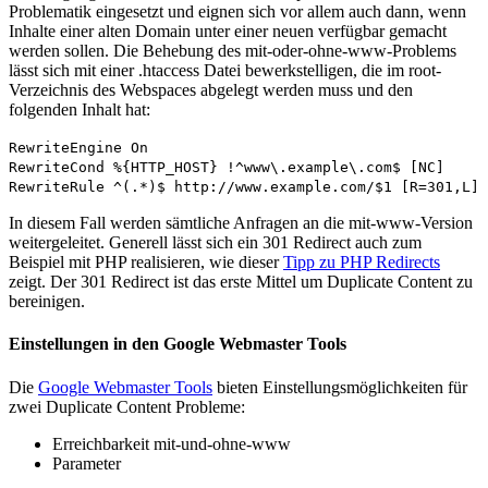
Problematik eingesetzt und eignen sich vor allem auch dann, wenn
Inhalte einer alten Domain unter einer neuen verfügbar gemacht
werden sollen. Die Behebung des mit-oder-ohne-www-Problems
lässt sich mit einer .htaccess Datei bewerkstelligen, die im root-
Verzeichnis des Webspaces abgelegt werden muss und den
folgenden Inhalt hat:
RewriteEngine On
RewriteCond %{HTTP_HOST} !^www\.example\.com$ [NC]
RewriteRule ^(.*)$ http://www.example.com/$1 [R=301,L]
In diesem Fall werden sämtliche Anfragen an die mit-www-Version
weitergeleitet. Generell lässt sich ein 301 Redirect auch zum
Beispiel mit PHP realisieren, wie dieser
Tipp zu PHP Redirects
zeigt. Der 301 Redirect ist das erste Mittel um Duplicate Content zu
bereinigen.
Einstellungen in den Google Webmaster Tools
Die
Google Webmaster Tools
bieten Einstellungsmöglichkeiten für
zwei Duplicate Content Probleme:
Erreichbarkeit mit-und-ohne-www
Parameter