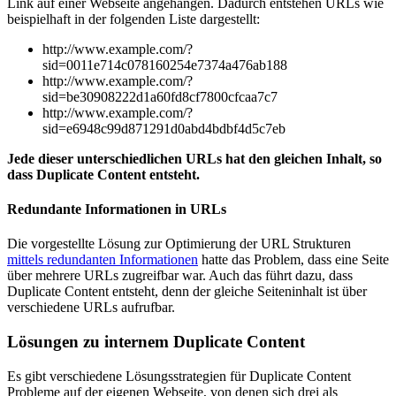
Link auf einer Webseite angehangen. Dadurch entstehen URLs wie
beispielhaft in der folgenden Liste dargestellt:
http://www.example.com/?
sid=0011e714c078160254e7374a476ab188
http://www.example.com/?
sid=be30908222d1a60fd8cf7800cfcaa7c7
http://www.example.com/?
sid=e6948c99d871291d0abd4bdbf4d5c7eb
Jede dieser unterschiedlichen URLs hat den gleichen Inhalt, so
dass Duplicate Content entsteht.
Redundante Informationen in URLs
Die vorgestellte Lösung zur Optimierung der URL Strukturen
mittels redundanten Informationen
hatte das Problem, dass eine Seite
über mehrere URLs zugreifbar war. Auch das führt dazu, dass
Duplicate Content entsteht, denn der gleiche Seiteninhalt ist über
verschiedene URLs aufrufbar.
Lösungen zu internem Duplicate Content
Es gibt verschiedene Lösungsstrategien für Duplicate Content
Probleme auf der eigenen Webseite, von denen sich drei als