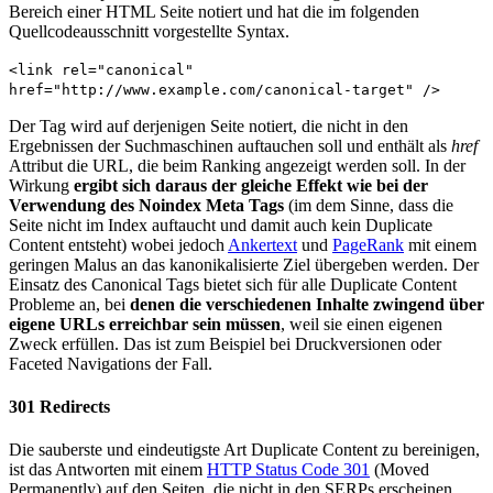
Bereich einer HTML Seite notiert und hat die im folgenden
Quellcodeausschnitt vorgestellte Syntax.
<link rel="canonical"
href="http://www.example.com/canonical-target" />
Der Tag wird auf derjenigen Seite notiert, die nicht in den
Ergebnissen der Suchmaschinen auftauchen soll und enthält als
href
Attribut die URL, die beim Ranking angezeigt werden soll. In der
Wirkung
ergibt sich daraus der gleiche Effekt wie bei der
Verwendung des Noindex Meta Tags
(im dem Sinne, dass die
Seite nicht im Index auftaucht und damit auch kein Duplicate
Content entsteht) wobei jedoch
Ankertext
und
PageRank
mit einem
geringen Malus an das kanonikalisierte Ziel übergeben werden. Der
Einsatz des Canonical Tags bietet sich für alle Duplicate Content
Probleme an, bei
denen die verschiedenen Inhalte zwingend über
eigene URLs erreichbar sein müssen
, weil sie einen eigenen
Zweck erfüllen. Das ist zum Beispiel bei Druckversionen oder
Faceted Navigations der Fall.
301 Redirects
Die sauberste und eindeutigste Art Duplicate Content zu bereinigen,
ist das Antworten mit einem
HTTP Status Code 301
(Moved
Permanently) auf den Seiten, die nicht in den SERPs erscheinen