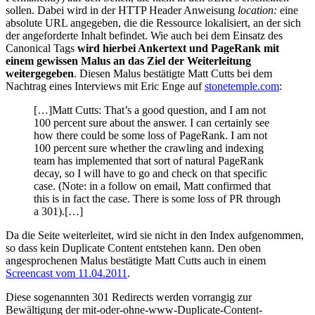
sollen. Dabei wird in der HTTP Header Anweisung
location:
eine
absolute URL angegeben, die die Ressource lokalisiert, an der sich
der angeforderte Inhalt befindet. Wie auch bei dem Einsatz des
Canonical Tags
wird hierbei Ankertext und PageRank mit
einem gewissen Malus an das Ziel der Weiterleitung
weitergegeben
. Diesen Malus bestätigte Matt Cutts bei dem
Nachtrag eines Interviews mit Eric Enge auf
stonetemple.com
:
[…]Matt Cutts: That’s a good question, and I am not
100 percent sure about the answer. I can certainly see
how there could be some loss of PageRank. I am not
100 percent sure whether the crawling and indexing
team has implemented that sort of natural PageRank
decay, so I will have to go and check on that specific
case. (Note: in a follow on email, Matt confirmed that
this is in fact the case. There is some loss of PR through
a 301).[…]
Da die Seite weiterleitet, wird sie nicht in den Index aufgenommen,
so dass kein Duplicate Content entstehen kann. Den oben
angesprochenen Malus bestätigte Matt Cutts auch in einem
Screencast vom 11.04.2011
.
Diese sogenannten 301 Redirects werden vorrangig zur
Bewältigung der mit-oder-ohne-www-Duplicate-Content-