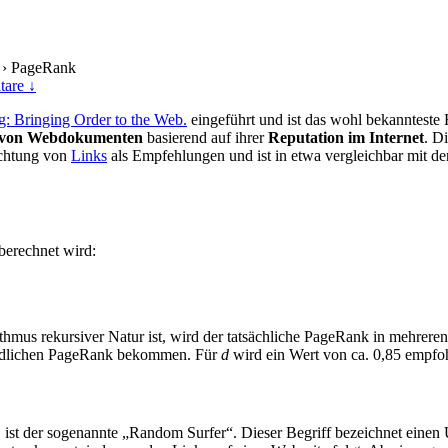
›
PageRank
are ↓
: Bringing Order to the Web.
eingeführt und ist das wohl bekannteste
 von Webdokumenten
basierend auf ihrer
Reputation im Internet
. D
achtung von
Links
als Empfehlungen und ist in etwa vergleichbar mit de
berechnet wird:
mus rekursiver Natur ist, wird der tatsächliche PageRank in mehreren
nendlichen PageRank bekommen. Für
d
wird ein Wert von ca. 0,85 empfo
t der sogenannte „Random Surfer“. Dieser Begriff bezeichnet einen Us