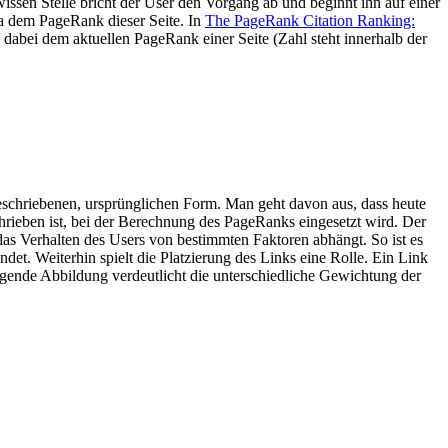
issen Stelle bricht der User den Vorgang ab und beginnt ihn auf einer
wa dem PageRank dieser Seite. In
The PageRank Citation Ranking:
dabei dem aktuellen PageRank einer Seite (Zahl steht innerhalb der
beschriebenen, ursprünglichen Form. Man geht davon aus, dass heute
rieben ist, bei der Berechnung des PageRanks eingesetzt wird. Der
 das Verhalten des Users von bestimmten Faktoren abhängt. So ist es
det. Weiterhin spielt die Platzierung des Links eine Rolle. Ein Link
lgende Abbildung verdeutlicht die unterschiedliche Gewichtung der