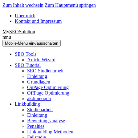
Zum Inhalt wechseln
Zum Hauptmenü springen
Über mich
Kontakt und Impressum
MySEOSolution
mnu
Mobile-Menü ein-/ausschalten
SEO Tools
Article Wizard
SEO Tutorial
SEO Studienarbeit
Einleitung
Grundlagen
OnPage Optimierung
OffPage Optimierung
akduneoqda
Linkbuilding
Studienarbeit
Einleitung
Bewertungsanalyse
Penalties
Linkbuilding Methoden
Fallstudie