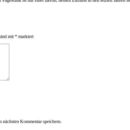
PageRank ist nur einer davon, dessen Einfluss in den letzten Jahren 
sind mit
*
markiert
n nächsten Kommentar speichern.