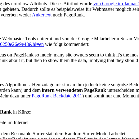
g des nofollow Attributs. Dieses Attribut wurde
von Google im Januar 
bieten. Dadurch sollte es beispielsweise für Webmaster möglich sein, 
, vererben weder
Ankertext
noch PageRank.
 Webmaster Tools entfernt und von der Google Mitarbeiterin Susan M
1d6250e26e9e48&hl=en
wie folgt kommentiert:
ocus on PageRank so much; many site owners seem to think it’s the most 
think about it, but then to show them the data, implying that they should 
 Algorithmus. Heutzutage misst man ihm jedoch keine so große Bedeut
werden kann) und dem
intern verwendeten PageRank
unterscheiden mu
 Mehr dazu unter
PageRank Backdate 2011
) und somit nur eine Moment
eRank
in Kürze:
ite im Internet
h dem Resonable Surfer statt dem Random Surfer Modell arbeitet