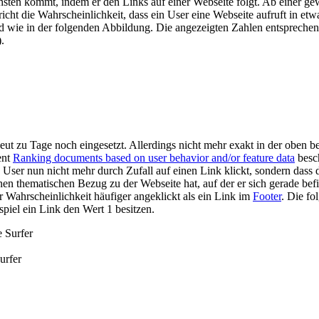
hsten kommt, indem er den Links auf einer Webseite folgt. Ab einer gew
icht die Wahrscheinlichkeit, dass ein User eine Webseite aufruft in et
d wie in der folgenden Abbildung. Die angezeigten Zahlen entsprechen 
.
ut zu Tage noch eingesetzt. Allerdings nicht mehr exakt in der oben 
ent
Ranking documents based on user behavior and/or feature data
besch
e User nun nicht mehr durch Zufall auf einen Link klickt, sondern dass
nen thematischen Bezug zu der Webseite hat, auf der er sich gerade befin
er Wahrscheinlichkeit häufiger angeklickt als ein Link im
Footer
. Die fo
iel ein Link den Wert 1 besitzen.
urfer