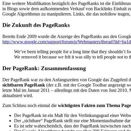
Eine weitere Modifikation bezüglich des PageRanks ist die Einführun
in Blogs sowie dem aufkommenden Verkauf von Backlinks Einhalt zu ge
Google Algorithmus zu manipulieren. Links, die das nofollow tragen
Die Zukunft des PageRanks
Bereits Ende 2009 wurde die Anzeige des PageRanks aus den Google
http://www.google.com/support/forum/p/Webmasters/thread?tid=6a
We’ve been telling people for a long time that they shouldn’t f
We removed it because we felt it was silly to tell people not to 
Der PageRank: Zusammenfassung
Der PageRank war zu den Anfangszeiten von Google das Zugpferd des
sichtbaren PageRank
(der z.B. mit der Google Toolbar angezeigt 
letzte Mal im Januar 2011 – allerdings mit den Daten von Juni 2010.
aktualisiert wird.
Zum Schluss noch einmal die
wichtigsten Fakten zum Thema Pag
Der PageRank ist ein Maß für den Verlinkungsgrad einer Webse
Der „sichtbare“ PageRank stellt nur eine Momentaufnahme dar
Es ist sehr wahrscheinlich, dass der PageRank inzwischen nac